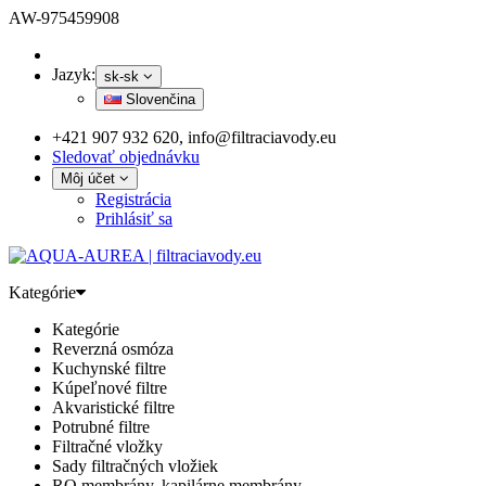
AW-975459908
Jazyk:
sk-sk
Slovenčina
+421 907 932 620, info@filtraciavody.eu
Sledovať objednávku
Môj účet
Registrácia
Prihlásiť sa
Kategórie
Kategórie
Reverzná osmóza
Kuchynské filtre
Kúpeľnové filtre
Akvaristické filtre
Potrubné filtre
Filtračné vložky
Sady filtračných vložiek
RO membrány, kapilárne membrány