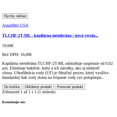
Rýchly náhľad
Aquafilter USA
TLCHF-2T-ML - kapilárna membrána / nová verzia...
19,68€
Bez DPH: 16,00€
Kapilárna membrána TLCHF-2T-ML odstraňuje suspenzie od 0,02
μm. Eliminuje baktérie, huby a ich zárodky, ako aj niektoré
vírusy. Ultrafiltrácia vody (UF) je filtračný proces, ktorý využíva
štandardný tlak vody doma na čerpanie vody cez polopriepu..
Do košíka
Obľúbený produkt
Porovnať produkt
Zobrazené 1 až 1 z 1 (1 stránok)
Kontaktujte nás
info@filtraciavody.eu