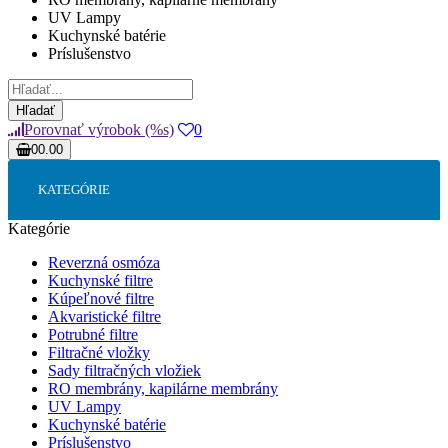
UV Lampy
Kuchynské batérie
Príslušenstvo
Hľadať
Porovnať výrobok (%s)
0
0
0.00
Váš nákupný košík je prázdny!
KATEGÓRIE
Kategórie
Reverzná osmóza
Kuchynské filtre
Kúpeľnové filtre
Akvaristické filtre
Potrubné filtre
Filtračné vložky
Sady filtračných vložiek
RO membrány, kapilárne membrány
UV Lampy
Kuchynské batérie
Príslušenstvo