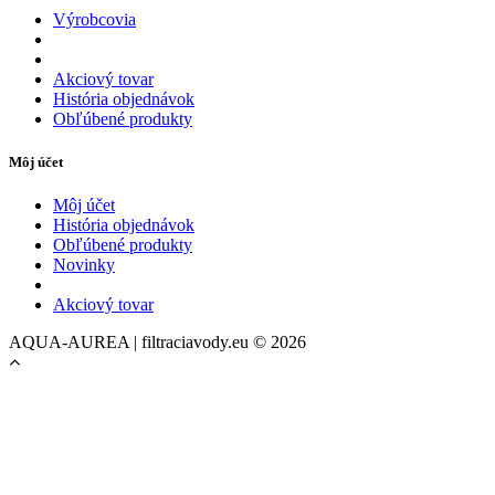
Výrobcovia
Akciový tovar
História objednávok
Obľúbené produkty
Môj účet
Môj účet
História objednávok
Obľúbené produkty
Novinky
Akciový tovar
AQUA-AUREA | filtraciavody.eu © 2026