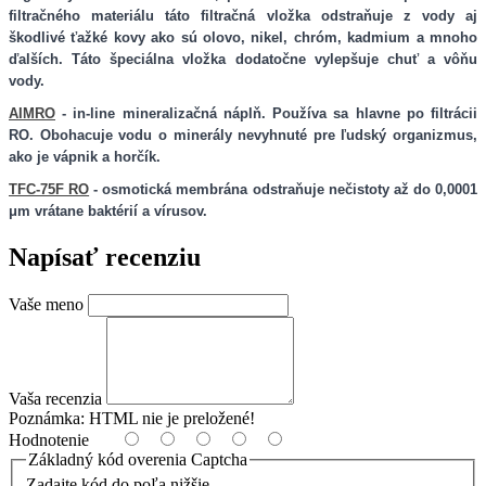
filtračného materiálu táto filtračná vložka odstraňuje z vody aj
škodlivé ťažké kovy ako sú olovo, nikel, chróm, kadmium a mnoho
ďalších. Táto špeciálna vložka dodatočne vylepšuje chuť a vôňu
vody.
AIMRO
-
in-line mineralizačná náplň. Používa sa hlavne po filtrácii
RO. Obohacuje vodu o minerály nevyhnuté pre ľudský organizmus,
ako je vápnik a horčík.
TFC-75F RO
- osmotická membrána odstraňuje nečistoty až do 0,0001
μm vrátane baktérií a vírusov.
Napísať recenziu
Vaše meno
Vaša recenzia
Poznámka:
HTML nie je preložené!
Hodnotenie
Základný kód overenia Captcha
Zadajte kód do poľa nižšie