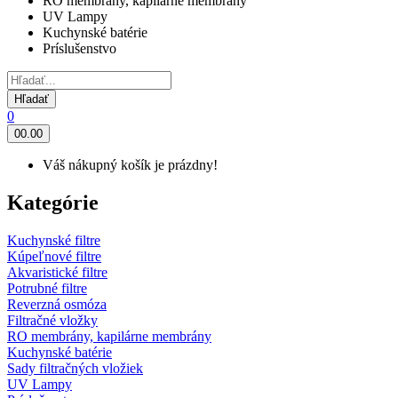
RO membrány, kapilárne membrány
UV Lampy
Kuchynské batérie
Príslušenstvo
Hľadať
0
0
0.00
Váš nákupný košík je prázdny!
Kategórie
Kuchynské filtre
Kúpeľnové filtre
Akvaristické filtre
Potrubné filtre
Reverzná osmóza
Filtračné vložky
RO membrány, kapilárne membrány
Kuchynské batérie
Sady filtračných vložiek
UV Lampy