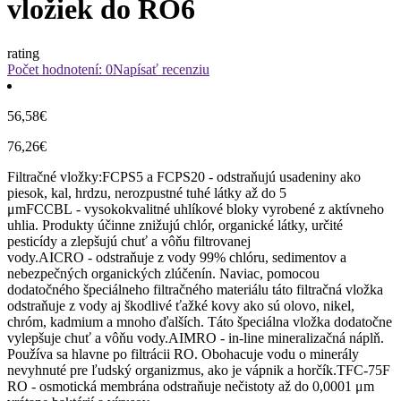
vložiek do RO6
rating
Počet hodnotení: 0
Napísať recenziu
56,58€
76,26€
Filtračné vložky:FCPS5 a FCPS20 - odstraňujú usadeniny ako
piesok, kal, hrdzu, nerozpustné tuhé látky až do 5
μmFCCBL - vysokokvalitné uhlíkové bloky vyrobené z aktívneho
uhlia. Produkty účinne znižujú chlór, organické látky, určité
pesticídy a zlepšujú chuť a vôňu filtrovanej
vody.AICRO - odstraňuje z vody 99% chlóru, sedimentov a
nebezpečných organických zlúčenín. Naviac, pomocou
dodatočného špeciálneho filtračného materiálu táto filtračná vložka
odstraňuje z vody aj škodlivé ťažké kovy ako sú olovo, nikel,
chróm, kadmium a mnoho ďalších. Táto špeciálna vložka dodatočne
vylepšuje chuť a vôňu vody.AIMRO - in-line mineralizačná náplň.
Používa sa hlavne po filtrácii RO. Obohacuje vodu o minerály
nevyhnuté pre ľudský organizmus, ako je vápnik a horčík.TFC-75F
RO - osmotická membrána odstraňuje nečistoty až do 0,0001 μm