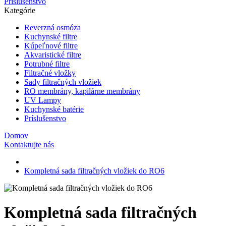
Príslušenstvo
Kategórie
Reverzná osmóza
Kuchynské filtre
Kúpeľnové filtre
Akvaristické filtre
Potrubné filtre
Filtračné vložky
Sady filtračných vložiek
RO membrány, kapilárne membrány
UV Lampy
Kuchynské batérie
Príslušenstvo
Domov
Kontaktujte nás
Kompletná sada filtračných vložiek do RO6
Kompletná sada filtračných