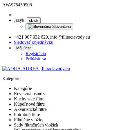
AW-975459908
Jazyk:
sk-sk
Slovenčina
+421 907 932 620, info@filtraciavody.eu
Sledovať objednávku
Môj účet
Registrácia
Prihlásiť sa
Kategórie
Kategórie
Reverzná osmóza
Kuchynské filtre
Kúpeľnové filtre
Akvaristické filtre
Potrubné filtre
Filtračné vložky
Sady filtračných vložiek