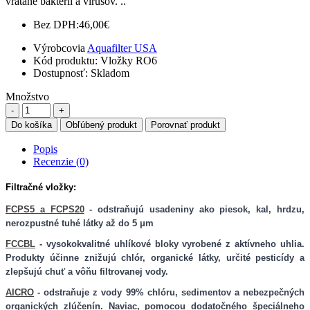
vrátane baktérií a vírusov. ..
Bez DPH:
46,00€
Výrobcovia
Aquafilter USA
Kód produktu:
Vložky RO6
Dostupnosť:
Skladom
Množstvo
Do košíka
Obľúbený produkt
Porovnať produkt
Popis
Recenzie (0)
Filtračné vložky:
FCPS5 a FCPS20
- odstraňujú usadeniny ako piesok, kal, hrdzu,
nerozpustné tuhé látky až do 5 μm
FCCBL
-
vysokokvalitné uhlíkové bloky vyrobené z aktívneho uhlia.
Produkty účinne znižujú chlór, organické látky, určité pesticídy a
zlepšujú chuť a vôňu filtrovanej vody.
AICRO
- odstraňuje z vody 99% chlóru, sedimentov a nebezpečných
organických zlúčenín. Naviac, pomocou dodatočného špeciálneho