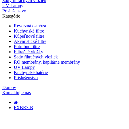
Sady filtračných vložiek
UV Lampy
Príslušenstvo
Kategórie
Reverzná osmóza
Kuchynské filtre
Kúpeľnové filtre
Akvaristické filtre
Potrubné filtre
Filtračné vložky
Sady filtračných vložiek
RO membrány, kapilárne membrány
UV Lampy
Kuchynské batérie
Príslušenstvo
Domov
Kontaktujte nás
FXBR3-B