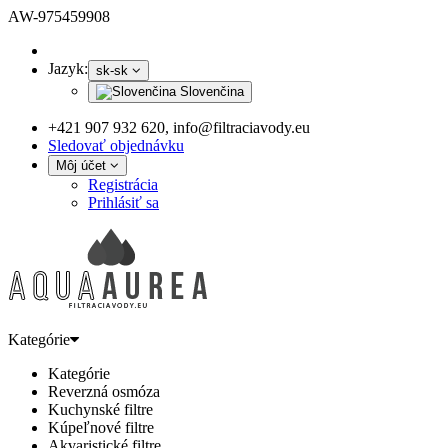
AW-975459908
Jazyk:
sk-sk
Slovenčina
+421 907 932 620, info@filtraciavody.eu
Sledovať objednávku
Môj účet
Registrácia
Prihlásiť sa
Kategórie
Kategórie
Reverzná osmóza
Kuchynské filtre
Kúpeľnové filtre
Akvaristické filtre