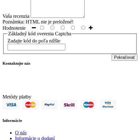
Vaša recenzia
Poznámka:
HTML nie je preložené!
Hodnotenie
Základný kód overenia Captcha
Zadajte kód do poľa nižšie
Pokračovať
Kontaktujte nás
info@filtraciavody.eu
+421 907 932 620
Metódy platby
Informácie
O nás
Informácie o dodaní