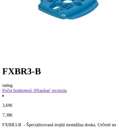
FXBR3-B
rating
Počet hodnotení: 0
Napísať recenziu
3,69€
7,38€
FXBR3-B - Špecializovaná trojitá montážna doska. Určené na