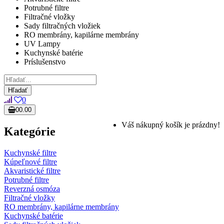
Potrubné filtre
Filtračné vložky
Sady filtračných vložiek
RO membrány, kapilárne membrány
UV Lampy
Kuchynské batérie
Príslušenstvo
Hľadať
0
0
0.00
Váš nákupný košík je prázdny!
Kategórie
Kuchynské filtre
Kúpeľnové filtre
Akvaristické filtre
Potrubné filtre
Reverzná osmóza
Filtračné vložky
RO membrány, kapilárne membrány
Kuchynské batérie