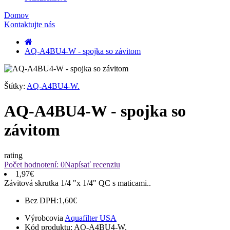
Domov
Kontaktujte nás
AQ-A4BU4-W - spojka so závitom
Štítky:
AQ-A4BU4-W.
AQ-A4BU4-W - spojka so
závitom
rating
Počet hodnotení: 0
Napísať recenziu
1,97€
Závitová skrutka 1/4 "x 1/4" QC s maticami..
Bez DPH:
1,60€
Výrobcovia
Aquafilter USA
Kód produktu:
AQ-A4BU4-W.