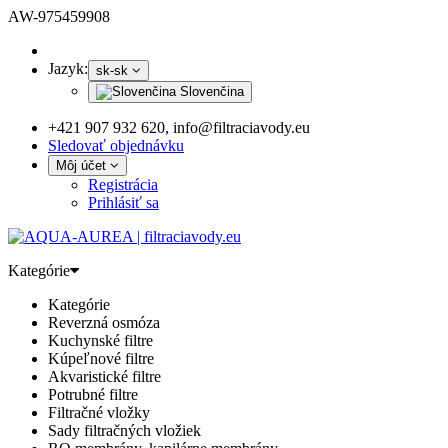
AW-975459908
Jazyk:
sk-sk
Slovenčina
+421 907 932 620, info@filtraciavody.eu
Sledovať objednávku
Môj účet
Registrácia
Prihlásiť sa
Kategórie
Kategórie
Reverzná osmóza
Kuchynské filtre
Kúpeľnové filtre
Akvaristické filtre
Potrubné filtre
Filtračné vložky
Sady filtračných vložiek