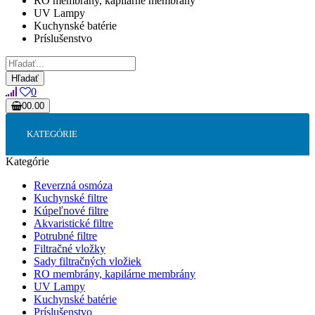
RO membrány, kapilárne membrány
UV Lampy
Kuchynské batérie
Príslušenstvo
Hľadať
0
0
0.00
Váš nákupný košík je prázdny!
KATEGÓRIE
Kategórie
Reverzná osmóza
Kuchynské filtre
Kúpeľnové filtre
Akvaristické filtre
Potrubné filtre
Filtračné vložky
Sady filtračných vložiek
RO membrány, kapilárne membrány
UV Lampy
Kuchynské batérie
Príslušenstvo