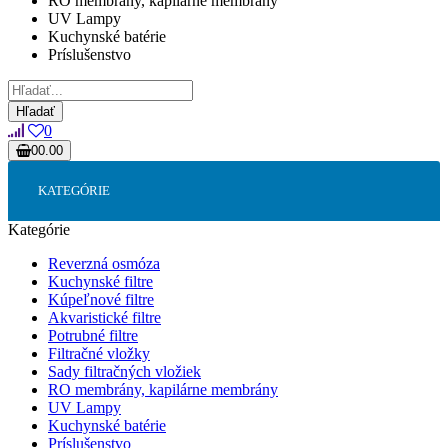
RO membrány, kapilárne membrány
UV Lampy
Kuchynské batérie
Príslušenstvo
Hľadať
0
0
0.00
Váš nákupný košík je prázdny!
KATEGÓRIE
Kategórie
Reverzná osmóza
Kuchynské filtre
Kúpeľnové filtre
Akvaristické filtre
Potrubné filtre
Filtračné vložky
Sady filtračných vložiek
RO membrány, kapilárne membrány
UV Lampy
Kuchynské batérie
Príslušenstvo