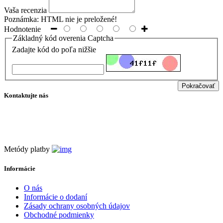
Vaša recenzia
Poznámka:
HTML nie je preložené!
Hodnotenie
Základný kód overenia Captcha
Zadajte kód do poľa nižšie
Pokračovať
Kontaktujte nás
info@filtraciavody.eu
+421 907 932 620
Metódy platby
Informácie
O nás
Informácie o dodaní
Zásady ochrany osobných údajov
Obchodné podmienky