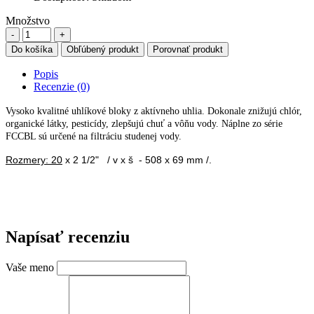
Množstvo
Do košíka
Obľúbený produkt
Porovnať produkt
Popis
Recenzie (0)
Vysoko kvalitné uhlíkové bloky z aktívneho uhlia. Dokonale znižujú chlór,
organické látky, pesticídy, zlepšujú chuť a vôňu vody. Náplne zo série
FCCBL sú určené na filtráciu studenej vody.
Rozmery: 20
x 2 1/2" / v x š - 508 x 69 mm /.
Napísať recenziu
Vaše meno