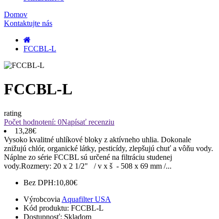
Domov
Kontaktujte nás
FCCBL-L
FCCBL-L
rating
Počet hodnotení: 0
Napísať recenziu
13,28€
Vysoko kvalitné uhlíkové bloky z aktívneho uhlia. Dokonale
znižujú chlór, organické látky, pesticídy, zlepšujú chuť a vôňu vody.
Náplne zo série FCCBL sú určené na filtráciu studenej
vody.Rozmery: 20 x 2 1/2" / v x š - 508 x 69 mm /...
Bez DPH:
10,80€
Výrobcovia
Aquafilter USA
Kód produktu:
FCCBL-L
Dostupnosť:
Skladom