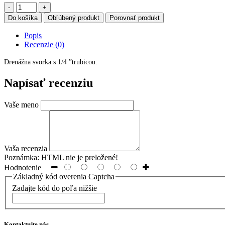
Do košíka
Obľúbený produkt
Porovnať produkt
Popis
Recenzie (0)
Drenážna svorka s 1/4 ”trubicou.
Napísať recenziu
Vaše meno
Vaša recenzia
Poznámka:
HTML nie je preložené!
Hodnotenie
Základný kód overenia Captcha
Zadajte kód do poľa nižšie
Kontaktujte nás