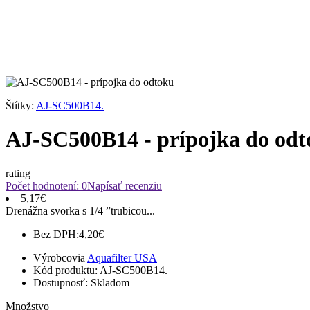
Štítky:
AJ-SC500B14.
AJ-SC500B14 - prípojka do od
rating
Počet hodnotení: 0
Napísať recenziu
5,17€
Drenážna svorka s 1/4 ”trubicou...
Bez DPH:
4,20€
Výrobcovia
Aquafilter USA
Kód produktu:
AJ-SC500B14.
Dostupnosť:
Skladom
Množstvo