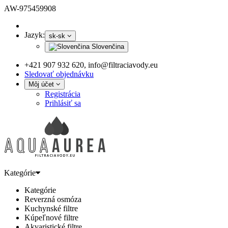
AW-975459908
Jazyk:
sk-sk
Slovenčina
+421 907 932 620, info@filtraciavody.eu
Sledovať objednávku
Môj účet
Registrácia
Prihlásiť sa
Kategórie
Kategórie
Reverzná osmóza
Kuchynské filtre
Kúpeľnové filtre
Akvaristické filtre