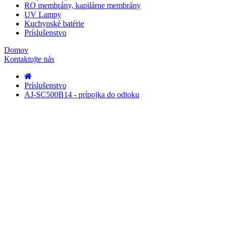
RO membrány, kapilárne membrány
UV Lampy
Kuchynské batérie
Príslušenstvo
Domov
Kontaktujte nás
Príslušenstvo
AJ-SC500B14 - prípojka do odtoku