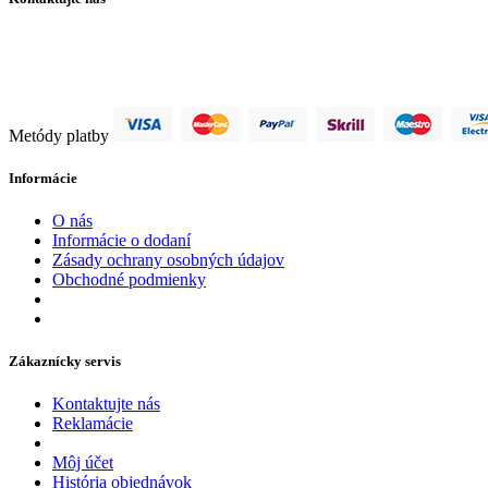
info@filtraciavody.eu
+421 907 932 620
Metódy platby
Informácie
O nás
Informácie o dodaní
Zásady ochrany osobných údajov
Obchodné podmienky
Zákaznícky servis
Kontaktujte nás
Reklamácie
Môj účet
História objednávok