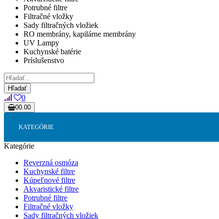
Potrubné filtre
Filtračné vložky
Sady filtračných vložiek
RO membrány, kapilárne membrány
UV Lampy
Kuchynské batérie
Príslušenstvo
Hľadať
0
0
0.00
KATEGÓRIE
Kategórie
Reverzná osmóza
Kuchynské filtre
Kúpeľnové filtre
Akvaristické filtre
Potrubné filtre
Filtračné vložky
Sady filtračných vložiek