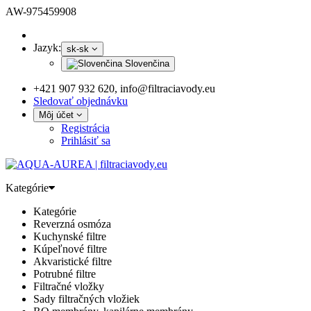
AW-975459908
Jazyk:
sk-sk
Slovenčina
+421 907 932 620, info@filtraciavody.eu
Sledovať objednávku
Môj účet
Registrácia
Prihlásiť sa
Kategórie
Kategórie
Reverzná osmóza
Kuchynské filtre
Kúpeľnové filtre
Akvaristické filtre
Potrubné filtre
Filtračné vložky
Sady filtračných vložiek