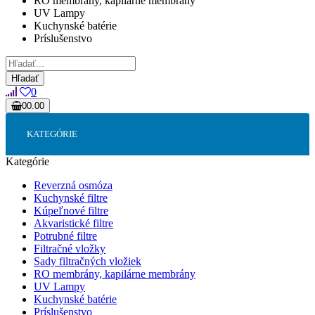
RO membrány, kapilárne membrány
UV Lampy
Kuchynské batérie
Príslušenstvo
Hľadať
0
0
0.00
Váš nákupný košík je prázdny!
KATEGÓRIE
Kategórie
Reverzná osmóza
Kuchynské filtre
Kúpeľnové filtre
Akvaristické filtre
Potrubné filtre
Filtračné vložky
Sady filtračných vložiek
RO membrány, kapilárne membrány
UV Lampy
Kuchynské batérie
Príslušenstvo