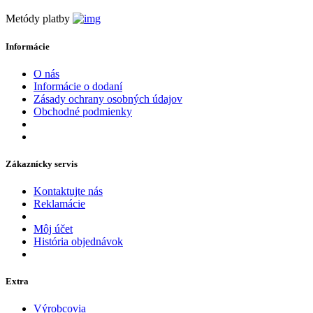
Metódy platby
Informácie
O nás
Informácie o dodaní
Zásady ochrany osobných údajov
Obchodné podmienky
Zákaznícky servis
Kontaktujte nás
Reklamácie
Môj účet
História objednávok
Extra
Výrobcovia