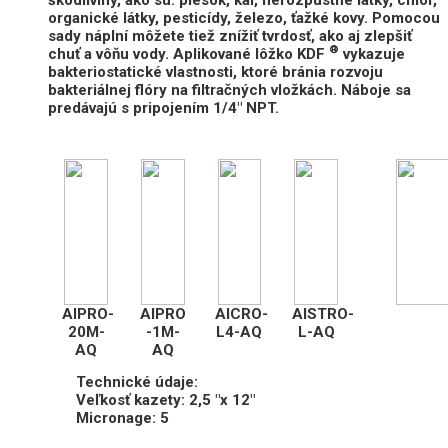
organické látky, pesticídy, železo, ťažké kovy.
Pomocou
sady náplní môžete tiež znížiť tvrdosť, ako aj zlepšiť
®
chuť a vôňu vody.
Aplikované lôžko KDF
vykazuje
bakteriostatické vlastnosti, ktoré bránia rozvoju
bakteriálnej flóry na filtračných vložkách.
Náboje sa
predávajú s pripojením 1/4" NPT.
AIPRO-
AIPRO
AICRO-
AISTRO-
20M-
-1M-
L4-AQ
L-AQ
AQ
AQ
Technické údaje:
Veľkosť kazety: 2,5 "x 12"
Micronage: 5