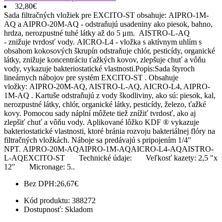
32,80€
Sada filtračných vložiek pre EXCITO-ST obsahuje: AIPRO-1M-
AQ a AIPRO-20M-AQ - odstraňujú usadeniny ako piesok, bahno,
hrdza, nerozpustné tuhé látky až do 5 μm. AISTRO-L-AQ
- znižuje tvrdosť vody. AICRO-L4 - vložka s aktívnym uhlím s
obsahom kokosových škrupín odstraňuje chlór, pesticídy, organické
látky, znižuje koncentráciu ťažkých kovov, zlepšuje chuť a vôňu
vody, vykazuje bakteriostatické vlastnosti.Popis:Sada štyroch
lineárnych nábojov pre systém EXCITO-ST . Obsahuje
vložky: AIPRO-20M-AQ, AISTRO-L-AQ, AICRO-L4, AIPRO-
1M-AQ . Kartuše odstraňujú z vody škodliviny, ako sú: piesok, kal,
nerozpustné látky, chlór, organické látky, pesticídy, železo, ťažké
kovy. Pomocou sady náplní môžete tiež znížiť tvrdosť, ako aj
zlepšiť chuť a vôňu vody. Aplikované lôžko KDF ® vykazuje
bakteriostatické vlastnosti, ktoré bránia rozvoju bakteriálnej flóry na
filtračných vložkách. Náboje sa predávajú s pripojením 1/4"
NPT. AIPRO-20M-AQAIPRO-1M-AQAICRO-L4-AQAISTRO-
L-AQEXCITO-ST Technické údaje: Veľkosť kazety: 2,5 "x
12" Micronage: 5..
Bez DPH:
26,67€
Kód produktu:
388272
Dostupnosť:
Skladom