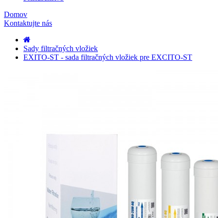
Domov
Kontaktujte nás
Sady filtračných vložiek
EXITO-ST - sada filtračných vložiek pre EXCITO-ST