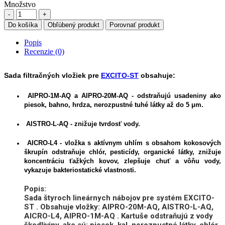
Množstvo
Do košíka
Obľúbený produkt
Porovnať produkt
Popis
Recenzie (0)
Sada filtračných vložiek pre
EXCITO-ST
obsahuje:
AIPRO-1M-AQ a AIPRO-20M-AQ
- odstraňujú usadeniny ako
piesok, bahno, hrdza, nerozpustné tuhé látky až do 5 μm.
AISTRO-L-AQ -
znižuje tvrdosť vody.
AICRO-L4
- vložka s aktívnym uhlím s obsahom kokosových
škrupín odstraňuje chlór, pesticídy, organické látky, znižuje
koncentráciu ťažkých kovov, zlepšuje chuť a vôňu vody,
vykazuje bakteriostatické vlastnosti.
Popis:
Sada štyroch lineárnych nábojov pre systém
EXCITO-
ST
.
Obsahuje vložky:
AIPRO-20M-AQ, AISTRO-L-AQ,
AICRO-L4, AIPRO-1M-AQ
.
Kartuše odstraňujú z vody
škodliviny, ako sú: piesok, kal, nerozpustné látky, chlór,