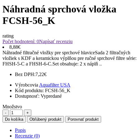
Náhradná sprchová vložka
FCSH-56_K
rating
Počet hodnotení: 0
Napísať recenziu
8,88€
Náhradné filtračné vložky pre sprchové hlaviceSada 2 filtračných
vložiek s KDF a keramickou výplňou pre ručné sprchové filtre série:
FHSH-5-C a FHSH-6-C.Set obsahuje: 2 x náplň ..
Bez DPH:
7,22€
Výrobcovia
Aquafilter USA
Kód produktu:
FCSH-56_K
Dostupnosť:
Vypredané
Množstvo
Do košíka
Obľúbený produkt
Porovnať produkt
Popis
Recenzie (0)