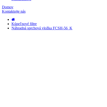
Domov
Kontaktujte nás
Kúpeľnové filtre
Náhradná sprchová vložka FCSH-56_K