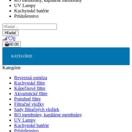
RO membrány, kapilárne membrány
UV Lampy
Kuchynské batérie
Príslušenstvo
Hľadať
0
0
0.00
Váš nákupný košík je prázdny!
KATEGÓRIE
Kategórie
Reverzná osmóza
Kuchynské filtre
Kúpeľnové filtre
Akvaristické filtre
Potrubné filtre
Filtračné vložky
Sady filtračných vložiek
RO membrány, kapilárne membrány
UV Lampy
Kuchynské batérie
Príslušenstvo