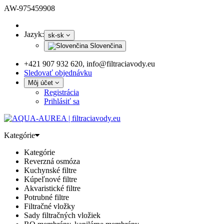
AW-975459908
Jazyk:
sk-sk
Slovenčina
+421 907 932 620, info@filtraciavody.eu
Sledovať objednávku
Môj účet
Registrácia
Prihlásiť sa
Kategórie
Kategórie
Reverzná osmóza
Kuchynské filtre
Kúpeľnové filtre
Akvaristické filtre
Potrubné filtre
Filtračné vložky
Sady filtračných vložiek