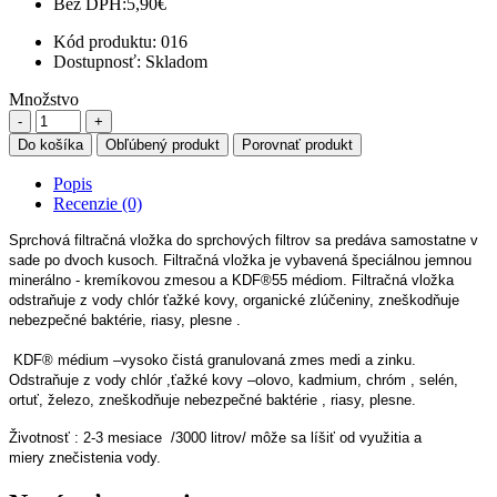
Bez DPH:
5,90€
Kód produktu:
016
Dostupnosť:
Skladom
Množstvo
Do košíka
Obľúbený produkt
Porovnať produkt
Popis
Recenzie (0)
Sprchová filtračná vložka do sprchových filtrov sa predáva samostatne v
sade po dvoch kusoch. Filtračná vložka je vybavená špeciálnou jemnou
minerálno - kremíkovou zmesou a KDF®55 médiom. Filtračná vložka
odstraňuje z vody chlór ťažké kovy, organické zlúčeniny, zneškodňuje
nebezpečné baktérie, riasy, plesne .
KDF® médium –vysoko čistá granulovaná zmes medi a zinku.
Odstraňuje z vody chlór ,ťažké kovy –olovo, kadmium, chróm , selén,
ortuť, železo, zneškodňuje nebezpečné baktérie , riasy, plesne.
Životnosť : 2-3 mesiace /3000 litrov/ môže sa líšiť od využitia a
miery znečistenia vody.