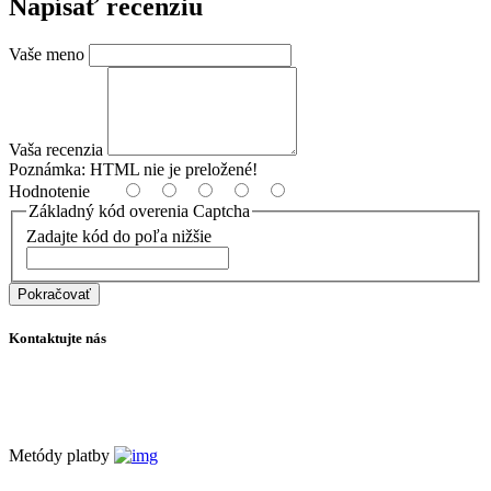
Napísať recenziu
Vaše meno
Vaša recenzia
Poznámka:
HTML nie je preložené!
Hodnotenie
Základný kód overenia Captcha
Zadajte kód do poľa nižšie
Pokračovať
Kontaktujte nás
info@filtraciavody.eu
+421 907 932 620
Metódy platby