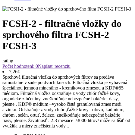
FCSH-2 - filtračné vložky do
sprchového filtra FCSH-2
FCSH-3
rating
Počet hodnotení: 0
Napísať recenziu
7,26€
Sprchová filtračná vložka do sprchových filtrov sa predáva
samostatne v sade po dvoch kusoch. Filtračná vložka je vybavená
špeciálnou jemnou minerálno - kremíkovou zmesou a KDF®55
médiom. Filtračná vložka odstraňuje z vody chlór ťažké kovy,
organické zlúčeniny, zneškodňuje nebezpečné baktérie, riasy,
plesne . KDF® médium –vysoko čistá granulovaná zmes medi
a zinku. Odstraňuje z vody chlór ,ťažké kovy –olovo, kadmium,
chróm , selén, ortuť, železo, zneškodňuje nebezpečné baktérie ,
riasy, plesne. Životnosť : 2-3 mesiace /3000 litrov/ môže sa líšiť od
využitia a miery znečistenia vody...