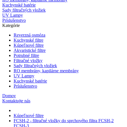
Kuchynské batérie
Sady filtračných vložiek
UV Lampy
Príslušenstvo
Kategórie
Reverzná osmóza
Kuchynské filtre
Kúpeľnové filtre
Akvaristické filtre
Potrubné filtre
Filtračné vložky
Sady filtračných vložiek
RO membrány, kapilárne membrány
UV Lampy
Kuchynské batérie
Príslušenstvo
Domov
Kontaktujte nás
Kúpeľnové filtre
FCSH-2 - filtračné vložky do sprchového filtra FCSH-2
FCSH-3