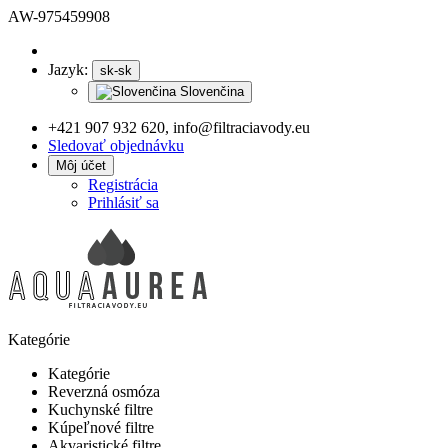
AW-975459908
Jazyk:
sk-sk
Slovenčina
+421 907 932 620, info@filtraciavody.eu
Sledovať objednávku
Môj účet
Registrácia
Prihlásiť sa
Kategórie
Kategórie
Reverzná osmóza
Kuchynské filtre
Kúpeľnové filtre
Akvaristické filtre