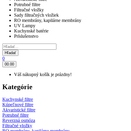
Potrubné filtre
Filtračné vložky
Sady filtračných vložiek
RO membrány, kapilárne membrány
UV Lampy
Kuchynské batérie
Príslušenstvo
Hľadať
0
0
0.00
Váš nákupný košík je prázdny!
Kategórie
Kuchynské filtre
Kúpeľnové filtre
Akvaristické filtre
Potrubné filtre
Reverzná osmóza
Filtračné vložky
RO membrány, kapilárne membrány