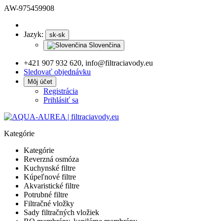
AW-975459908
Jazyk:
sk-sk
Slovenčina
+421 907 932 620, info@filtraciavody.eu
Sledovať objednávku
Môj účet
Registrácia
Prihlásiť sa
Kategórie
Kategórie
Reverzná osmóza
Kuchynské filtre
Kúpeľnové filtre
Akvaristické filtre
Potrubné filtre
Filtračné vložky
Sady filtračných vložiek