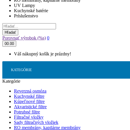
RO membrány, kapilárne membrány
UV Lampy
Kuchynské batérie
Príslušenstvo
Hľadať
Porovnať výrobok (%s)
0
0
0.00
Váš nákupný košík je prázdny!
KATEGÓRIE
Kategórie
Reverzná osmóza
Kuchynské filtre
Kúpeľnové filtre
Akvaristické filtre
Potrubné filtre
Filtračné vložky
Sady filtračných vložiek
RO membrány, kapilárne membrány